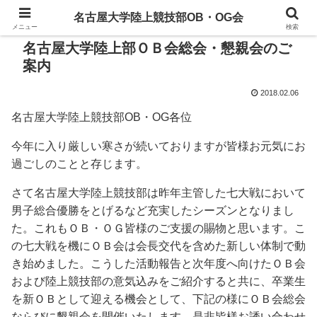
名古屋大学陸上競技部OB・OG会
メニュー
検索
名古屋大学陸上部ＯＢ会総会・懇親会のご
案内
2018.02.06
名古屋大学陸上競技部OB・OG各位
今年に入り厳しい寒さが続いておりますが皆様お元気にお
過ごしのことと存じます。
さて名古屋大学陸上競技部は昨年主管した七大戦において
男子総合優勝をとげるなど充実したシーズンとなりまし
た。これもＯＢ・ＯＧ皆様のご支援の賜物と思います。こ
の七大戦を機にＯＢ会は会長交代を含めた新しい体制で動
き始めました。こうした活動報告と次年度へ向けたＯＢ会
および陸上競技部の意気込みをご紹介すると共に、卒業生
を新ＯＢとして迎える機会として、下記の様にＯＢ会総会
ならびに懇親会を開催いたします。是非皆様お誘い合わせ