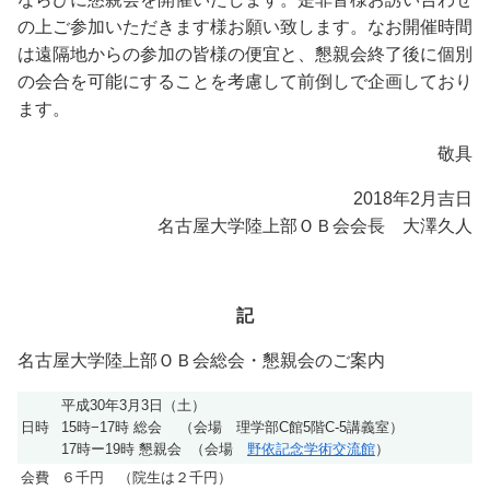
の上ご参加いただきます様お願い致します。なお開催時間
は遠隔地からの参加の皆様の便宜と、懇親会終了後に個別
の会合を可能にすることを考慮して前倒しで企画しており
ます。
敬具
2018年2月吉日
名古屋大学陸上部ＯＢ会会長 大澤久人
記
名古屋大学陸上部ＯＢ会総会・懇親会のご案内
平成30年3月3日（土）
日時
15時−17時 総会 （会場 理学部C館5階C-5講義室）
17時ー19時 懇親会 （会場
野依記念学術交流館
）
会費
６千円 （院生は２千円）