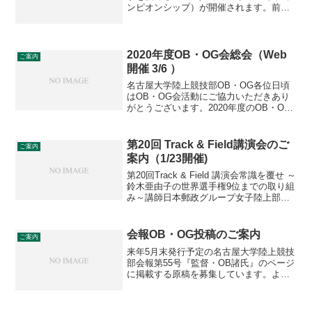
ンピオンシップ）が開催されます。前回
（2019年）に続き、今回も鈴木亜由子さ
ん（H26年卒・JP日本郵政グループ所
属）の応援イベントを企画しました。ご
家族・お友達もお...
2020年度OB・OG会総会（Web
ご案内
開催 3/6 ）
名古屋大学陸上競技部OB・OG各位日頃
はOB・OG会活動にご協力いただきあり
がとうございます。2020年度のOB・OG
会総会はWeb会議にてに開催します。詳
細は1月中にご連絡差し上げますので、し
ばらくお待ちください。日時・方式 ～
第20回 Track & Field講演会のご
ご案内
Zoomに...
案内（1/23開催)
第20回Track & Field 講演会常識を覆せ ～
鈴木亜由子の世界選手権9位までの取り組
み～講師日本郵政グループ女子陸上部監
督 高橋昌彦氏日時2016年１月23日（土）
15:00~(14:30開場)会場名古屋大学理学部
南館 坂田・平田...
会報OB・OG投稿のご案内
ご案内
来年5月末発行予定の名古屋大学陸上競技
部会報第55号『監督・OB諸氏』のページ
に掲載する原稿を募集しています。より
多くのOB、OGの皆様からのご投稿をお
待ちしております。1.テーマ・字数近況
報告・現役時代の思い出・七大戦を観戦