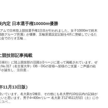
内定 日本選手権10000m優勝
ジアムで日本陸上競技選手権1日目が行われました。女子10000mで鈴木
本郵政グループ所属）が優勝、五輪派遣設定記録を4月に突破しているた
会でのリオ五輪...
に競技部記事掲載
5日発行）に陸上競技部の活躍が2ページに渡って掲載されています。ぜ
No.317（名古屋大学）OB・OGの皆様へ皆様のご支援・ご声援の結
が誕生し、注目度...
年11月13日版）
続いています。名大新が2種目、その他にも名大歴代10位以内の記録が
思います。男子4×400mリレー 名大新 3’12”4511月5日（土）に小
パ...