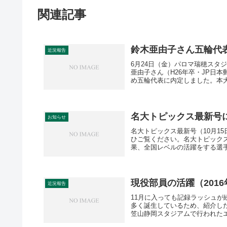
関連記事
鈴木亜由子さん五輪代表
近況報告
6月24日（金）パロマ瑞穂スタ
亜由子さん（H26年卒・JP日
め五輪代表に内定しました。本大
名大トピックス最新号
お知らせ
名大トピックス最新号（10月1
ひご覧ください。名大トピックス
果、全国レベルの活躍をする選手
現役部員の活躍（2016
近況報告
11月に入っても記録ラッシュが
多く誕生しているため、紹介したいと
笠山静岡スタジアムで行われたエコ