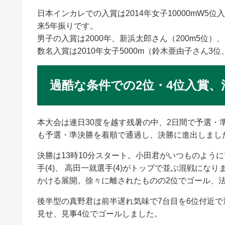
日本インカレでの入賞は2014年女子10000mW5
来5年振りです。
男子の入賞は2000年、新浜太郎さん（200m5位）
数名入賞は2010年女子5000m（鈴木亜由子さん3
過酷な条件での2位・4位入賞
本大会は連日30度を越す残暑の中、2日間で予選・
も予選・準決勝を着順で通過し、決勝に進出しまし
決勝は13時10分スタート。小田君がいつものよう
手(4)、 高田一就選手(4)がトップで並ぶ混戦に
かける展開。徐々に離されたものの2位でゴール、
後半型の真野君は前半遅れ気味で7台目を6位付近
見せ、見事4位でゴールしました。