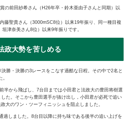
位入賞の前田紗希さん（H26年卒・鈴木亜由子さんと同期）以
、内藤聖貴さん（3000mSC8位）以来19年振り、同一種目複
位、垣津奈美さん8位）以来9年振りです。
、法政大勢を苦しめる
準決勝・決勝の3レースをこなす過酷な日程。その中で2名と
た。
に前半から飛ばし、7台目までは小田君と法政大の豊田将樹選
なりました。そこから豊田選手が抜け出し，小田君が必死で追い
法政大のワン・ツーフィニッシュを阻止しました。
で通過しました。8台目以降に持ち味である後半の追い上げを