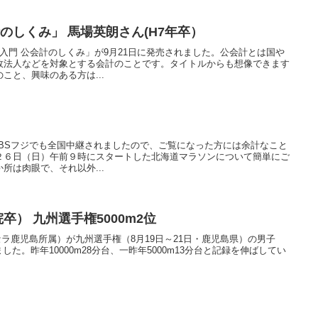
 公会計のしくみ」 馬場英朗さん(H7年卒）
「入門 公会計のしくみ」が9月21日に発売されました。公会計とは国や
政法人などを対象とする会計のことです。タイトルからも想像できます
こと、興味のある方は...
放送BSフジでも全国中継されましたので、ご覧になった方には余計なこと
２６日（日）午前９時にスタートした北海道マラソンについて簡単にご
所は肉眼で、それ以外...
卒） 九州選手権5000m2位
セラ鹿児島所属）が九州選手権（8月19日～21日・鹿児島県）の男子
入賞しました。昨年10000m28分台、一昨年5000m13分台と記録を伸ばしてい