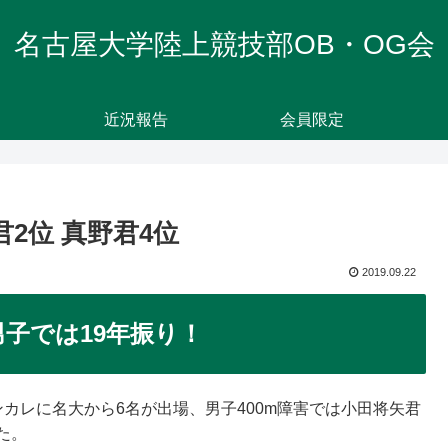
名古屋大学陸上競技部OB・OG会
近況報告
会員限定
君2位 真野君4位
2019.09.22
子では19年振り！
インカレに名大から6名が出場、男子400m障害では小田将矢君
た。