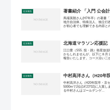
著書紹介 「入門
近況報告
馬場英朗さん(H7年卒）の著書
地方自治体、特殊法人、独立行
が初心者でも理解できる内容との
北海道マラソン応援記
近況報告
江口豊（S55. 投・跳）衛星
かもしれませんが、以下に８月
報告いたします。コース沿い二か
中村高洋さん（H20年院
近況報告
中村高洋さん（H20年院卒・京
5000mで2位(14’23”02)に
る中村さんはゴールデンゲ...