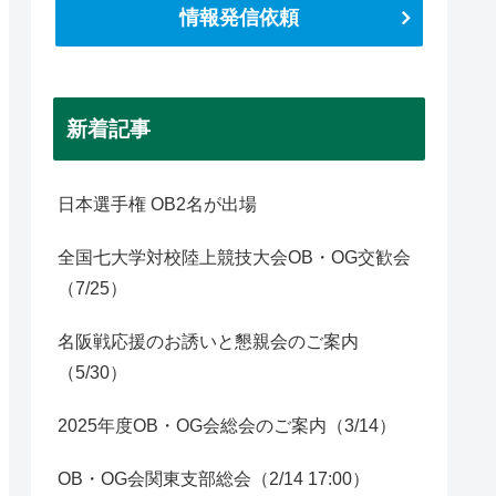
情報発信依頼
新着記事
日本選手権 OB2名が出場
全国七大学対校陸上競技大会OB・OG交歓会
（7/25）
名阪戦応援のお誘いと懇親会のご案内
（5/30）
2025年度OB・OG会総会のご案内（3/14）
OB・OG会関東支部総会（2/14 17:00）