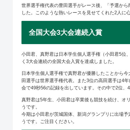
世界選手権代表の豊田選手がレース後、「予選から
した。このような熱いレースを見せてくれた2人に
全国大会3大会連続入賞
小田君、真野君は日本学生個人選手権（小田君5位
く3大会連続の全国大会入賞を達成しました。
日本学生個人選手権で真野君が優勝したことから今
田選手は世界選手権代表。また3位の高田選手は4
会で49秒56の記録を出しています。その中で2位
真野君は5年生、小田君は卒業後も競技を続け、オ
うです。
今期は小田君が茨城国体、新潟グランプリに出場予
うです。ご注目ください。