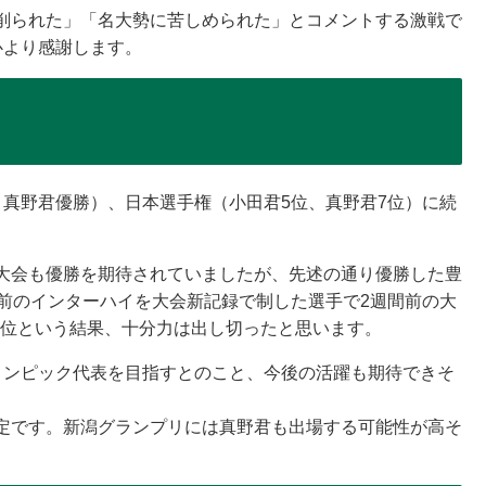
削られた」「名大勢に苦しめられた」とコメントする激戦で
心より感謝します。
、真野君優勝）、日本選手権（小田君5位、真野君7位）に続
大会も優勝を期待されていましたが、先述の通り優勝した豊
年前のインターハイを大会新記録で制した選手で2週間前の大
、4位という結果、十分力は出し切ったと思います。
リンピック代表を目指すとのこと、今後の活躍も期待できそ
定です。新潟グランプリには真野君も出場する可能性が高そ