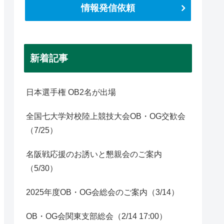
情報発信依頼
新着記事
日本選手権 OB2名が出場
全国七大学対校陸上競技大会OB・OG交歓会
（7/25）
名阪戦応援のお誘いと懇親会のご案内
（5/30）
2025年度OB・OG会総会のご案内（3/14）
OB・OG会関東支部総会（2/14 17:00）