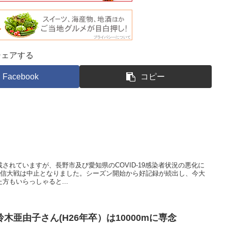
シェアする
Facebook
コピー
されていますが、長野市及び愛知県のCOVID-19感染者状況の悪化に
た信大戦は中止となりました。シーズン開始から好記録が続出し、今大
方もいらっしゃると...
亜由子さん(H26年卒）は10000mに専念