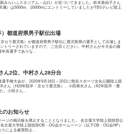
維新みらいふスタジアム・山口）が近づいてきました。鈴木亜由子さん
所属）は5000m、10000mにエントリーしていましたがTBSテレビ陸上
卒）都道府県男子駅伝出場
卒・京セラ鹿児島）が都道府県男子駅伝に鹿児島県の選手として出場しま
）にエントリーされていますので、ご注目ください。中村さんが今大会の最
年長選手でありな...
さん2位、中村さん28分台
選手権大会が、2020年9月18日～20日に熊谷スポーツ文化公園陸上競
洋さん（H20年院卒・京セラ鹿児島）、小田将矢さん（R2年院卒・豊
。小田さん...
止のお知らせ
ページの掲示板を廃止することとなりました。 名古屋大学陸上競技部公
 名古屋大学陸上競技部OB・OG会ホームページ（以下OB・OG会HP）
スによる被害防止...