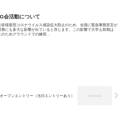
OG会活動について
Gの皆様新型コロナウイルス感染拡大防止のため、全国に緊急事態宣言が
業務にも多大な影響が出ていると存じます。この影響で大学も前期は
のためグラウンドでの練習...
オープンエントリー（当日エントリーあり）