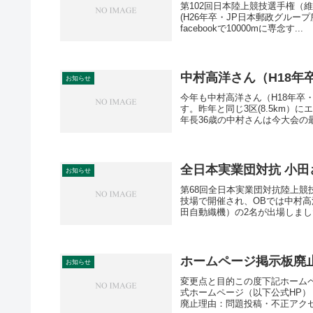
第102回日本陸上競技選手権（
(H26年卒・JP日本郵政グループ
facebookで10000mに専念す...
中村高洋さん（H18年
お知らせ
今年も中村高洋さん（H18年
す。昨年と同じ3区(8.5km
年長36歳の中村さんは今大会の最
全日本実業団対抗 小田
お知らせ
第68回全日本実業団対抗陸上競技
技場で開催され、OBでは中村高
田自動織機）の2名が出場しました
ホームページ掲示板廃
お知らせ
変更点と目的この度下記ホーム
式ホームページ（以下公式HP）
廃止理由：問題投稿・不正アクセ