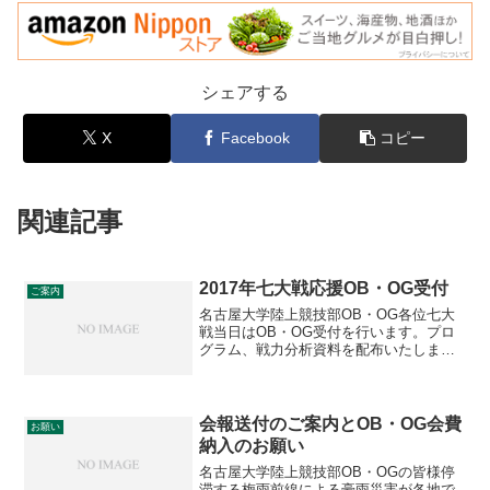
シェアする
X
Facebook
コピー
関連記事
2017年七大戦応援OB・OG受付
ご案内
名古屋大学陸上競技部OB・OG各位七大
戦当日はOB・OG受付を行います。プロ
グラム、戦力分析資料を配布いたします
ので、OB・OG受付を済ませた後応援席
までお越しください。また当日受付にて
OB会費納付も可能ですので、この機会に
ご協力いただけれ...
会報送付のご案内とOB・OG会費
お願い
納入のお願い
名古屋大学陸上競技部OB・OGの皆様停
滞する梅雨前線による豪雨災害が各地で