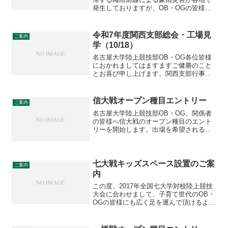
発生しておりますが、OB・OGの皆様や
周囲の方々で被災された方が居られるの
ではと心配しております。重ねて春先か
ら続く新型コロナウィルス感染について
令和7年度関西支部総会・工場見
ご案内
は罹患防止のために各...
学（10/18）
名古屋大学陸上競技部OB・OG各位皆様
におかれましてはますますご健勝のこと
とお喜び申し上げます。関西支部行事の
詳細が下記の通り決まりましたのでご案
内申し上げます。今年度は総会と合わせ
て工場見学を企画し、同一日に実施いた
信大戦オープン種目エントリー
ご案内
します。例年12月の第...
名古屋大学陸上競技部OB・OG、関係者
の皆様へ信大戦のオープン種目のエント
リーを開始します。出場を希望される方
は、締め切りまでに申し込みをお願いい
たします。大会期日：2023年3月26日(日)
大会会場 : ⾧野市営陸上競技場申込締
切：202...
七大戦キッズスペース設置のご案
ご案内
内
この度、2017年全国七大学対校陸上競技
大会に合わせまして、子育て世代のOB・
OGの皆様にも広く足を運んで頂けるよ
う、キッズスペースおよび授乳・おむつ
交換スペースを設置する運びとなりまし
た。会場の一角にフロアマットおよびガ