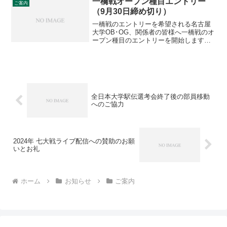
一橋戦オープン種目エントリー
ご案内
ードを設けることで...
（9月30日締め切り）
一橋戦のエントリーを希望される名古屋
大学OB･OG、関係者の皆様へ一橋戦のオ
ープン種目のエントリーを開始します。
締め切りまで申し込みをお願い致しま
す。期日：2019年10月19日(土)場所：知
多運動公園陸上競技場申込締切：2019年9
月30...
全日本大学駅伝選考会終了後の部員移動
へのご協力
2024年 七大戦ライブ配信への賛助のお願
いとお礼
ホーム
お知らせ
ご案内