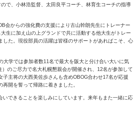
すので、小林浩監督、太田良平コーチ、林育生コーチの指導
。
OB会からの強化費の支援により古山幹朗先生にトレーナー
名大生に加え山の上グランドで共に活動する他大生がトレー
ました。現役部員の活躍は皆様のサポートがあればこそ、心
組の大学では参加者数11名で最大を阪大と分け合い大いに気
住）のご尽力で名大札幌懇親会が開催され、12名が参加して
子主将の大西美佐歩さんも含めOBOG合わせ17名が応援
の再開を誓って帰路に着きました。
お会いできることを楽しみにしています。来年もまた一緒に応