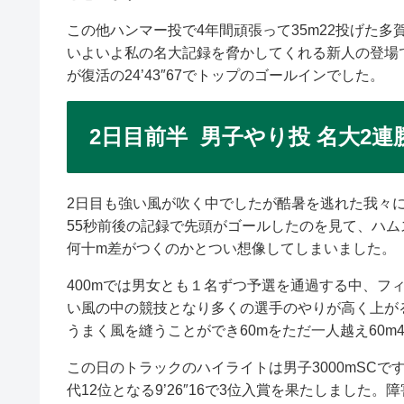
この他ハンマー投で4年間頑張って35m22投げた多賀駿
いよいよ私の名大記録を脅かしてくれる新人の登場です
が復活の24’43″67でトップのゴールインでした。
2日目前半 男子やり投 名大2連
2日目も強い風が吹く中でしたが酷暑を逃れた我々に
55秒前後の記録で先頭がゴールしたのを見て、ハムス
何十m差がつくのかとつい想像してしまいました。
400mでは男女とも１名ずつ予選を通過する中、フ
い風の中の競技となり多くの選手のやりが高く上がる
うまく風を縫うことができ60mをただ一人越え60m
この日のトラックのハイライトは男子3000mSCです
代12位となる9’26″16で3位入賞を果たしまし