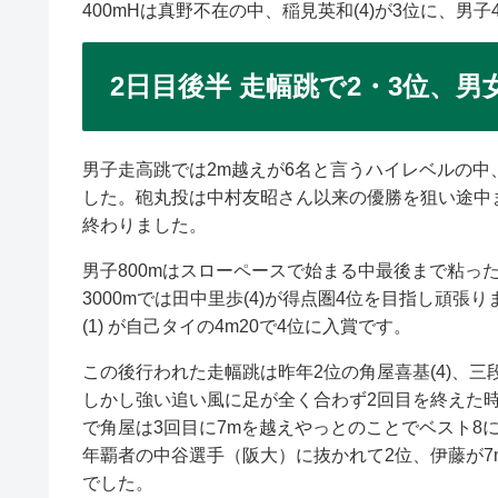
400mHは真野不在の中、稲見英和(4)が3位に、男子4
2日目後半 走幅跳で2・3位、男
男子走高跳では2m越えが6名と言うハイレベルの中、
した。砲丸投は中村友昭さん以来の優勝を狙い途中まで
終わりました。
男子800mはスローペースで始まる中最後まで粘ったラ
3000mでは田中里歩(4)が得点圏4位を目指し頑
(1) が自己タイの4m20で4位に入賞です。
この後行われた走幅跳は昨年2位の角屋喜基(4)、三
しかし強い追い風に足が全く合わず2回目を終えた
で角屋は3回目に7mを越えやっとのことでベスト8に
年覇者の中谷選手（阪大）に抜かれて2位、伊藤が7
でした。