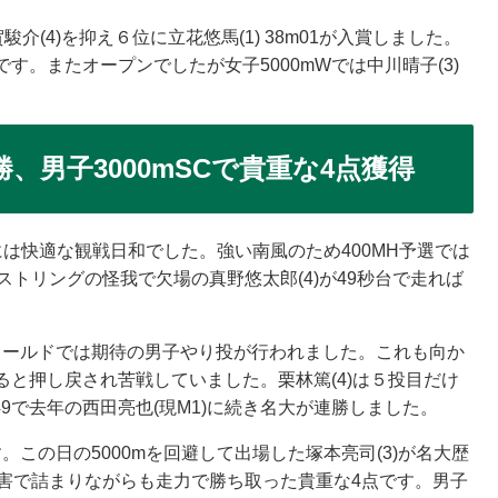
介(4)を抑え６位に立花悠馬(1) 38m01が入賞しました。
。またオープンでしたが女子5000mWでは中川晴子(3)
勝、男子3000mSCで貴重な4点獲得
は快適な観戦日和でした。強い南風のため400MH予選では
トリングの怪我で欠場の真野悠太郎(4)が49秒台で走れば
ィールドでは期待の男子やり投が行われました。これも向か
と押し戻され苦戦していました。栗林篤(4)は５投目だけ
49で去年の西田亮也(現M1)に続き名大が連勝しました。
。この日の5000mを回避して出場した塚本亮司(3)が名大歴
た。障害で詰まりながらも走力で勝ち取った貴重な4点です。男子