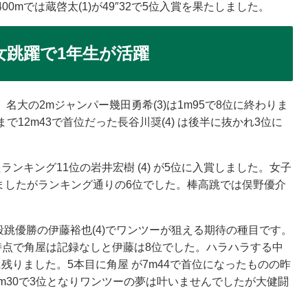
00mでは蔵啓太(1)が49″32で5位入賞を果たしました。
女跳躍で1年生が活躍
名大の2mジャンパー幾田勇希(3)は1m95で8位に終わりま
12m43で首位だった長谷川奨(4) は後半に抜かれ3位に
ンキング11位の岩井宏樹 (4) が5位に入賞しました。女子
張りましたがランキング通りの6位でした。棒高跳では俣野優介
段跳優勝の伊藤裕也(4)でワンツーが狙える期待の種目です。
時点で角屋は記録なしと伊藤は8位でした。ハラハラする中
残りました。5本目に角屋 が7m44で首位になったものの昨
m30で3位となりワンツーの夢は叶いませんでしたが大健闘