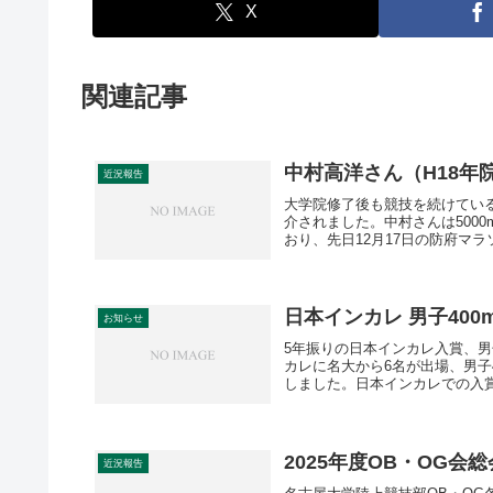
X
関連記事
中村高洋さん（H18
近況報告
大学院修了後も競技を続けている
介されました。中村さんは5000
おり、先日12月17日の防府マラソ
日本インカレ 男子400
お知らせ
5年振りの日本インカレ入賞、男子
カレに名大から6名が出場、男子
しました。日本インカレでの入賞は2
2025年度OB・OG会総
近況報告