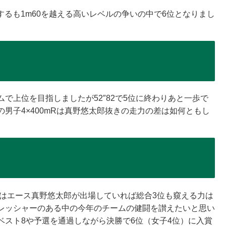
闘するも1m60を越える高いレベルの争いの中で6位となりまし
ームで上位を目指しましたが52″82で5位に終わりあと一歩で
男子4×400mRは真野悠太郎抜きの走力の差は如何ともし
子はエース真野悠太郎が出場していれば総合3位も窺える力は
レッシャーのある中の今年のチームの健闘を讃えたいと思い
ベスト8や予選を通過しながら決勝で6位（女子4位）に入賞