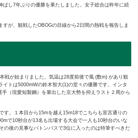
伸ばし7年ぶりの優勝を果たしました。女子総合は昨年に続
すが、観戦したOBOGの目線から2日間の熱戦を報告しま
ら本戦が始まりました。気温は28度前後で風 (数m) があり観
トは5000mWの鈴木智大(1)の堂々の優勝です。インタ
和選手（現愛知製鋼）を輩出した京大勢を抑えラスト２周から
。
です。１本目から15mを越え15m18でこちらも宣言通りの
00mで10秒台が13名も出場する大会で一人も10秒台のいな
とその後の見事なバトンパスで3位に入ったのは特筆すべきだ