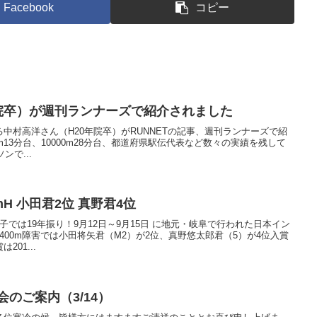
Facebook
コピー
年院卒）が週刊ランナーズで紹介されました
中村高洋さん（H20年院卒）がRUNNETの記事、週刊ランナーズで紹
m13分台、10000m28分台、都道府県駅伝代表など数々の実績を残して
ンで...
mH 小田君2位 真野君4位
では19年振り！9月12日～9月15日 に地元・岐阜で行われた日本イン
400m障害では小田将矢君（M2）が2位、真野悠太郎君（5）が4位入賞
01...
会のご案内（3/14）