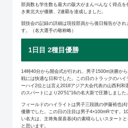
部員数も学生数も最大の阪大がまんべんなく得点を
き東北大が優勝、2連覇を達成しました。
競技会の記録の詳細は現役部員から後日報告がされま
す。（名大選手の敬称略）
1日目 2種目優勝
14時40分から開会式が行われ、男子1500m決勝か
戦には快適な日和でした。この日のトラックのハイライ
ーハイ2位とは言え2018アジア大会代表の山西利
のスパートにより20’51″16の名大新で圧勝しました
フィールドのハイライトは男子三段跳の伊藤裕也(4)
優勝でした。この日の注目は男子4×100mRです。1
い名大は、主将角屋喜基(4)の素晴らしいスタート
と思います。