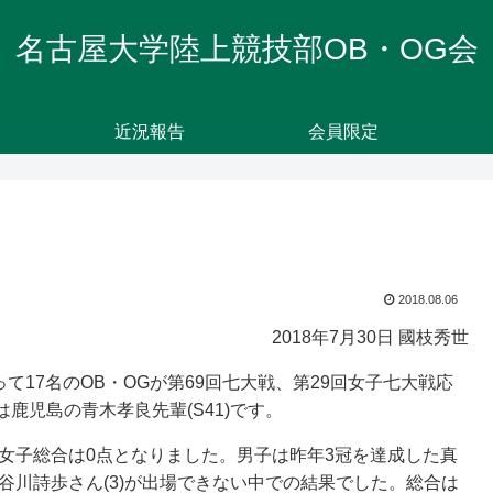
名古屋大学陸上競技部OB・OG会
近況報告
会員限定
2018.08.06
2018年7月30日 國枝秀世
て17名のOB・OGが第69回七大戦、第29回女子七大戦応
鹿児島の青木孝良先輩(S41)です。
、女子総合は0点となりました。男子は昨年3冠を達成した真
長谷川詩歩さん(3)が出場できない中での結果でした。総合は