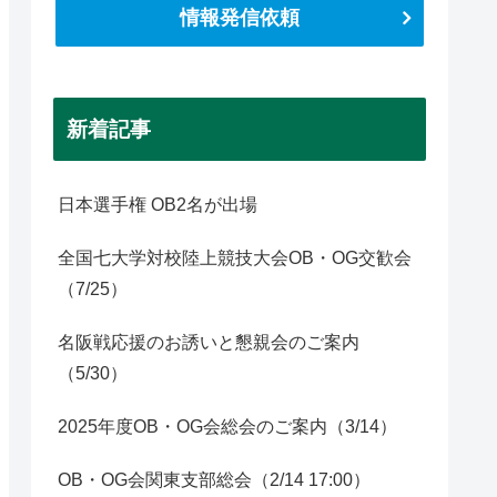
情報発信依頼
新着記事
日本選手権 OB2名が出場
全国七大学対校陸上競技大会OB・OG交歓会
（7/25）
名阪戦応援のお誘いと懇親会のご案内
（5/30）
2025年度OB・OG会総会のご案内（3/14）
OB・OG会関東支部総会（2/14 17:00）