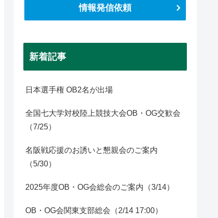
情報発信依頼
新着記事
日本選手権 OB2名が出場
全国七大学対校陸上競技大会OB・OG交歓会
（7/25）
名阪戦応援のお誘いと懇親会のご案内
（5/30）
2025年度OB・OG会総会のご案内（3/14）
OB・OG会関東支部総会（2/14 17:00）