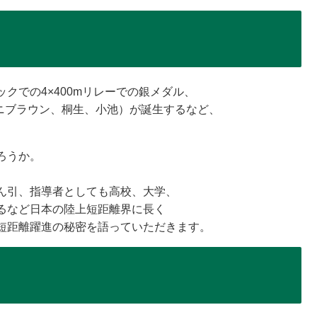
クでの4×400mリレーでの銀メダル、
サニブラウン、桐生、小池）が誕生するなど、
ろうか。
ん引、指導者としても高校、大学、
るなど日本の陸上短距離界に長く
短距離躍進の秘密を語っていただきます。