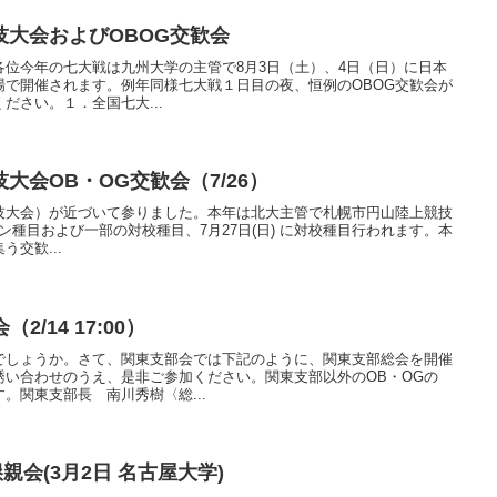
技大会およびOBOG交歓会
各位今年の七大戦は九州大学の主管で8月3日（土）、4日（日）に日本
場で開催されます。例年同様七大戦１日目の夜、恒例のOBOG交歓会が
ださい。１．全国七大...
大会OB・OG交歓会（7/26）
技大会）が近づいて参りました。本年は北大主管で札幌市円山陸上競技
オープン種目および一部の対校種目、7月27日(日) に対校種目行われます。本
う交歓...
/14 17:00）
でしょうか。さて、関東支部会では下記のように、関東支部総会を開催
誘い合わせのうえ、是非ご参加ください。関東支部以外のOB・OGの
。関東支部長 南川秀樹〈総...
親会(3月2日 名古屋大学)