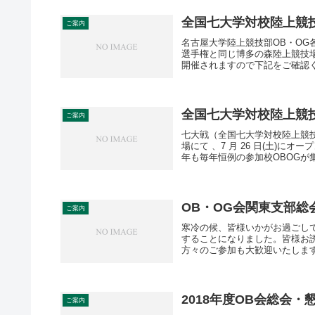
全国七大学対校陸上競
ご案内
名古屋大学陸上競技部OB・OG
選手権と同じ博多の森陸上競技
開催されますので下記をご確認く
全国七大学対校陸上競技
ご案内
七大戦（全国七大学対校陸上競
場にて 、7 月 26 日(土)に
年も毎年恒例の参加校OBOGが集
OB・OG会関東支部総会（2
ご案内
寒冷の候、皆様いかがお過ごし
することになりました。皆様お
方々のご参加も大歓迎いたします
2018年度OB会総会・懇
ご案内