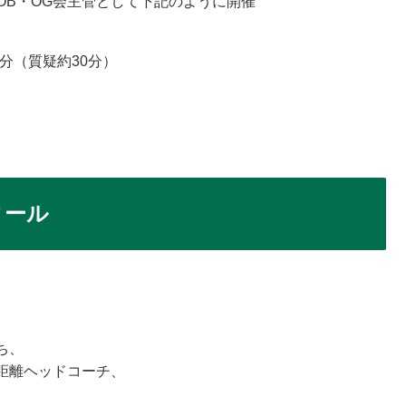
OB・OG会主管として下記のように開催
0分（質疑約30分）
ィール
ち、
距離ヘッドコーチ、