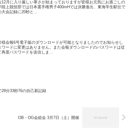
位12月に入り厳しい寒さが始まっておりますが皆様お元気にお過ごしの
陸上競技部では日本選手権男子400mHでは決勝進出、東海学生駅伝で
会記録に20秒と...
皆様会報6号電子版のダウンロードが可能となりましたのでお知らせし
スワードに変更はありません。また会報ダウンロードのパスワードは従
再度パスワードを送信しま...
で28分33秒76の自己新記録
OB・OG会総会 3月7日（土）開催