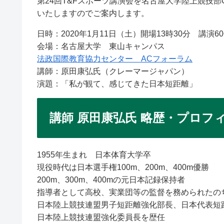
第24回T&Fスポーツ講演会を名古屋大学陸上競技部
いたしますのでご案内します。
日時：2020年1月11日（土）開場13時30分 講演6
会場：名古屋大学 東山キャンパス
法政国際教育協力センター ACフォーラム
講師：原田康弘氏（クレーマージャパン）
演題：「私が観て、感じてきた日本短距離」
講師 原田康弘氏 略歴・プロフ
1955年生まれ 日本体育大学卒
現役時代は日本選手権100m、200m、400m優勝
200m、300m、400mの元日本記録保持者
指導者として高校、実業団等の監督を務められたの
日本陸上競技連盟男子短距離強化部長、日本代表短
日本陸上競技連盟強化委員長を歴任