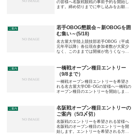
の皆様へ名阪戦観戦の事前予約を開始し
ます。締め切りまでに申し込みをお願い
いたします。※大阪大学陸上競技部OB・
OGの皆様は大阪大学陸上競技部の窓口へ
ご連絡ください。コロナウイルス感染予
防の観点から観戦さ...
若手OBOG懇親会～新OBOGを囲
ご案内
む集い～(5/18)
名古屋大学陸上競技部若手OBOG（平成
元年卒以降）各位現在参加者数が大変少
なく、このままでは開催が危うくなって
います。ぜひご出席ください。（5/11）
春陽の候、健やかにお過ごしのことと存
じます。3月17日に卒業式が行われ、陸上
一橋戦オープン種目エントリー
ご案内
競技部からも多...
（9/8まで）
一橋戦オープン種目エントリーを希望さ
れる名古屋大学OB･OGの皆様へ一橋戦の
オープン種目のエントリーを開始しま
す。締め切りまでに申し込みをお願いい
たします。大会期日：2023年9月30日(土)
大会会場 : 物産フードサイエンス1969知
名阪戦オープン種目エントリーの
ご案内
多ス...
ご案内（5/3〆切）
名阪戦のエントリーを希望される皆様へ
名阪戦のオープン種目のエントリーを開
始します。エントリーを希望される方は
詳細をご覧いただき、締切までに申し込