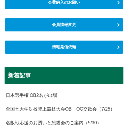
会費納入のお願い
会員情報変更
情報発信依頼
新着記事
日本選手権 OB2名が出場
全国七大学対校陸上競技大会OB・OG交歓会（7/25）
名阪戦応援のお誘いと懇親会のご案内（5/30）