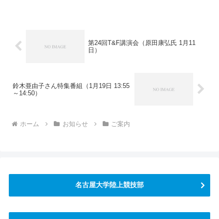
みをお願いいたします。詳細期日：2016
年5月28日(土)場所：大阪府営服部緑地陸
上競技場申込締...
第24回T&F講演会（原田康弘氏 1月11
日）
鈴木亜由子さん特集番組（1月19日 13:55
～14:50）
ホーム
お知らせ
ご案内
名古屋大学陸上競技部