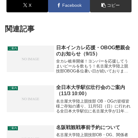
X
Facebook
コピー
関連記事
日本インカレ応援・OBOG懇親会
ご案内
のお知らせ（9/15）
全カレ岐阜開催！ヨンパーを応援してう
まいビールを飲もう！名古屋大学陸上競
技部OBOG各位暑い日が続いております
が、皆様いかがお過ごしでしょうか。ご
存知の方も多くいらっしゃるかと存じま
すが、日本インカレは岐阜で開催されま
全日本大学駅伝壮行会のご案内
ご案内
す。地元開催で上位入賞...
（11/3 10:00）
名古屋大学陸上競技部 OB・OGの皆様皆
様ご存知の通り、11月5日（日）に行われ
る全日本大学駅伝に名古屋大学が11年ぶ
りに出場します。地元東海地区の代表と
して伊勢路を駆ける選手たちを応援した
く、壮行会を開催します。大会を2日後に
名阪戦観戦事前予約について
ご案内
控えているた...
名古屋大学陸上競技部OB・OG、関係者