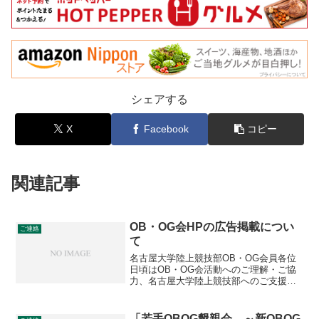
シェアする
X
Facebook
コピー
関連記事
OB・OG会HPの広告掲載につい
ご連絡
て
名古屋大学陸上競技部OB・OG会員各位
日頃はOB・OG会活動へのご理解・ご協
力、名古屋大学陸上競技部へのご支援・
ご声援ありがとうございます。この度
OB・OG会ホームページに掲載されてい
る広告について問い合わせがありまし
「若手OBOG懇親会 ～新OBOG