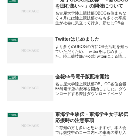
ご連絡
た。お問い合わせ下さっ...
を囲む集い～」の開催について
名古屋大学陸上競技部OBOG各位まもな
く４月には陸上競技部からも多くの卒業
生が社会に巣立って行き、新たにOB会に
加わることになります。OB会では毎年、
こうした新OBOGを祝う会を５月に開催
して来ましたが、新OBOGの参加も限ら
Twitterはじめました
ご連絡
れていました。...
より多くのOBOGの方にOB会活動を知っ
ていただくため、Twitterをはじめまし
た。陸上競技部が公式Twitterによる情報
発信を開始してから約5年、我々OB会も
SNSを活用して陸上競技部の後援、OB会
員の同士の親睦をより充実させていき
た...
会報55号電子版配布開始
ご連絡
名古屋大学陸上競技部OB、OG各位会報
55号電子版の配布を開始しました。ダウ
ンロードする際はダウンロードページに
てパスワードを入力してください。ダウ
ンロードページのユーザ名、パスワード
と会報のパスワードは別途メールにて配
信していますのでご確...
東海学生駅伝・東海学生女子駅伝
ご連絡
応援時の注意事項
ご存知の方も多いと思いますが、本大会
では競技中のコース内への車両の乗り入