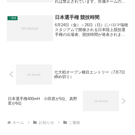
れは禁止されています。所属チームのス
タッフ・部員だけでなく、部員の父兄、
OG、OGを含めた関係者による違反行為
があった場合も所属全チームが失格にな
日本選手権 競技時間
ご連絡
りますので、ご注意くだ...
6月24日（金）～26日（日）にパロマ瑞穂
スタジアムで開催される日本陸上競技選
手権の出場者、競技時間が発表されまし
た。鈴木亜由子さん（H26年卒・JP日本
郵政グループ）が出場する女子10000mは
1日目、女子5000mは3日目です。なお
25...
七大戦オープン種目エントリー（7月7日
締め切り）
日本選手権400mH 小田君が5位、真野
君が6位
ホーム
お知らせ
ご連絡