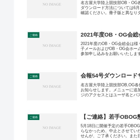
名古屋大学陸上競技部OB・OG
ダウンロード方法については6月
確認ください。冊子版と異なりダ
2021年度OB・OG会総
ご連絡
2021年度のOB・OG会総会
子メールおよびOB・OG会ホ
参加申し込みをお願いいたします
会報54号ダウンロー
ご連絡
名古屋大学陸上競技部OB,OG各
お知らせします。メニューに追
ジのアクセスとはユーザ名とパス
【ご連絡】若手OBOG懇親
ご連絡
5月18日に開催予定の若手OB
らなかっため、中止とさせてい
せんが、ご了承ください。また日