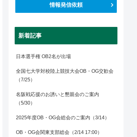
情報発信依頼
新着記事
日本選手権 OB2名が出場
全国七大学対校陸上競技大会OB・OG交歓会
（7/25）
名阪戦応援のお誘いと懇親会のご案内
（5/30）
2025年度OB・OG会総会のご案内（3/14）
OB・OG会関東支部総会（2/14 17:00）