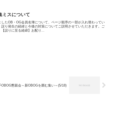
集ミスについて
ましたOB・OG会員名簿について、ページ順序の一部が入れ替わってい
。誤り発生の経緯と今後の対策についてご説明させていただきます。ご
【誤りに至る経緯】お配り...
OBOG懇親会～新OBOGを囲む集い～(5/18)