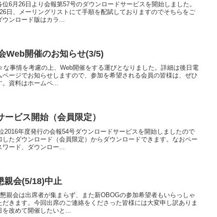
各位6月26日より会報第57号のダウンロードサービスを開始しました。
26日、メーリングリストにて手順を配賦しておりますのでそちらをご
ウンロード版はカラ...
会Web開催のお知らせ(3/5)
は様々な事情を考慮の上、Web開催をする運びとなりました。詳細は後日電
ームページでお知らせしますので、参加を希望される会員の皆様は、ぜひ
。資料はホームペ...
ドサービス開始（会員限定）
位2016年度発行の会報54号ダウンロードサービスを開始しましたので
加したダウンロード（会員限定）からダウンロードできます。なおペー
ワード、ダウンロー...
会(5/18)中止
OG懇親会は出席者が集まらず、また新OBOGの参加希望者もいらっしゃ
ただきます。今回出席のご連絡をくださった皆様には大変申し訳ありま
を改めて開催したいと...