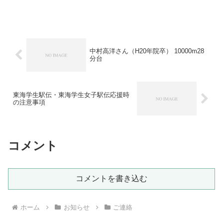
開催してきました関東支部総会ですが、
諸般の事情により今年も開催を見合わせ
ます。久し振りの開催を楽しみにされて
いた方もいらっ...
中村高洋さん（H20年院卒） 10000m28
分台
東海学生駅伝・東海学生女子駅伝応援時
の注意事項
コメント
コメントを書き込む
ホーム
お知らせ
ご連絡