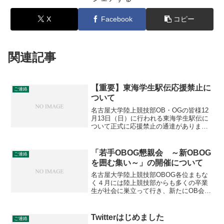
X
Facebook
コピー
関連記事
【重要】東海学生駅伝応援禁止に
ご連絡
ついて
名古屋大学陸上競技部OB・OGの皆様12
月13日（日）に行われる東海学生駅伝に
ついて正式に応援禁止の通達がありまし
たので連絡します。応援禁止について以
下が東海学生陸上競技連盟から通達され
ています。自粛要請ではなく禁止、違反
「若手OBOG懇親会 ～新OBOG
ご連絡
した場合には失格と...
を囲む集い～」の開催について
名古屋大学陸上競技部OBOG各位まもな
く４月には陸上競技部からも多くの卒業
生が社会に巣立って行き、新たにOB会に
加わることになります。OB会では毎年、
こうした新OBOGを祝う会を５月に開催
して来ましたが、新OBOGの参加も限ら
Twitterはじめました
ご連絡
れていました。...