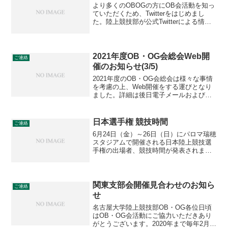
より多くのOBOGの方にOB会活動を知っ
ていただくため、Twitterをはじめまし
た。陸上競技部が公式Twitterによる情報
発信を開始してから約5年、我々OB会も
SNSを活用して陸上競技部の後援、OB会
員の同士の親睦をより充実させていき
た...
2021年度OB・OG会総会Web開
ご連絡
催のお知らせ(3/5)
2021年度のOB・OG会総会は様々な事情
を考慮の上、Web開催をする運びとなり
ました。詳細は後日電子メールおよび
OB・OG会ホームページでお知らせしま
すので、参加を希望される会員の皆様
は、ぜひ参加申し込みをお願いいたしま
日本選手権 競技時間
ご連絡
す。資料はホームペ...
6月24日（金）～26日（日）にパロマ瑞穂
スタジアムで開催される日本陸上競技選
手権の出場者、競技時間が発表されまし
た。鈴木亜由子さん（H26年卒・JP日本
郵政グループ）が出場する女子10000mは
1日目、女子5000mは3日目です。なお
25...
関東支部会開催見合わせのお知ら
ご連絡
せ
名古屋大学陸上競技部OB・OG各位日頃
はOB・OG会活動にご協力いただきあり
がとうございます。2020年まで毎年2月に